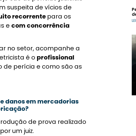
 suspeita de vícios de
Pe
d
to recorrente
para os
LE
as e
com concorrência
uar no setor, acompanhe a
tricista é o
profissional
o de perícia e como são as
 de danos em mercadorias
bricação?
 produção de prova realizado
or um juiz.