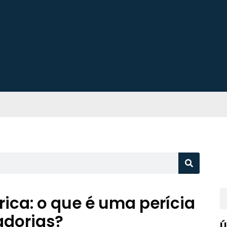
trica: o que é uma perícia
dorias?
Ú