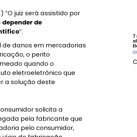
 “O juiz será assistido por
o
depender de
tífico
“.
7
a
ial de danos em mercadorias
El
LE
icação, o perito
C
 nomeado quando o
to eletroeletrônico que
r a solução deste
onsumidor solicita a
negada pela fabricante que
doria pelo consumidor,
vício de fabricação.