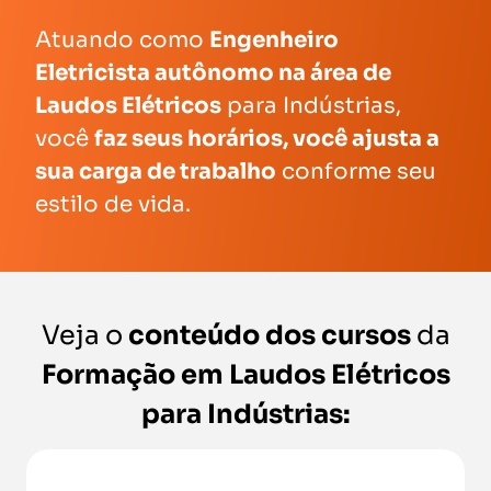
Atuando como
Engenheiro
Eletricista autônomo na área de
Laudos Elétricos
para Indústrias,
você
faz seus horários, você ajusta a
sua carga de trabalho
conforme seu
estilo de vida.
Veja o
conteúdo dos cursos
da
Formação em Laudos Elétricos
para Indústrias: