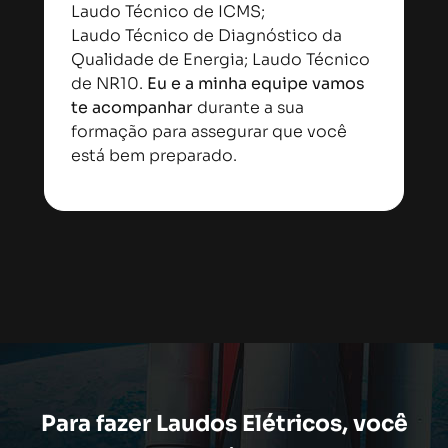
Laudo Técnico de ICMS;
Laudo Técnico de Diagnóstico da
Qualidade de Energia; Laudo Técnico
de NR10.
Eu e a minha equipe vamos
te acompanhar
durante a sua
formação para assegurar que você
está bem preparado.
Para fazer Laudos Elétricos, você